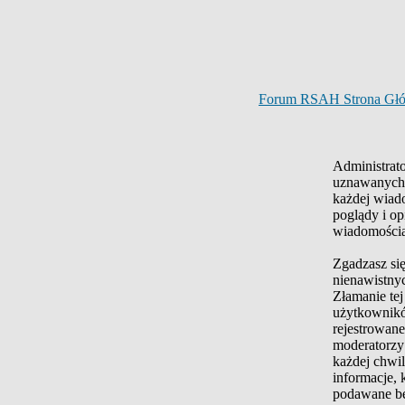
Forum RSAH Strona Gł
Administrato
uznawanych z
każdej wiad
poglądy i op
wiadomościam
Zgadzasz się
nienawistnyc
Złamanie tej
użytkownikó
rejestrowane
moderatorzy
każdej chwil
informacje, 
podawane be