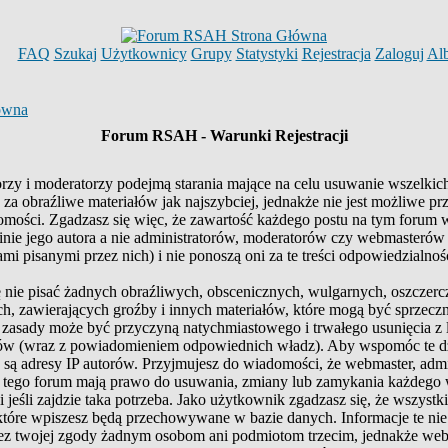
FAQ
Szukaj
Użytkownicy
Grupy
Statystyki
Rejestracja
Zaloguj
Al
ówna
Forum RSAH - Warunki Rejestracji
rzy i moderatorzy podejmą starania mające na celu usuwanie wszelkic
a obraźliwe materiałów jak najszybciej, jednakże nie jest możliwe pr
omości. Zgadzasz się więc, że zawartość każdego postu na tym forum 
inie jego autora a nie administratorów, moderatorów czy webmasterów
i pisanymi przez nich) i nie ponoszą oni za te treści odpowiedzialnośc
 nie pisać żadnych obraźliwych, obscenicznych, wulgarnych, oszczerc
h, zawierających groźby i innych materiałów, które mogą być sprzecz
 zasady może być przyczyną natychmiastowego i trwałego usunięcia z l
w (wraz z powiadomieniem odpowiednich władz). Aby wspomóc te dz
 są adresy IP autorów. Przyjmujesz do wiadomości, że webmaster, admin
 tego forum mają prawo do usuwania, zmiany lub zamykania każdego
i jeśli zajdzie taka potrzeba. Jako użytkownik zgadzasz się, że wszystk
które wpiszesz będą przechowywane w bazie danych. Informacje te nie
z twojej zgody żadnym osobom ani podmiotom trzecim, jednakże web