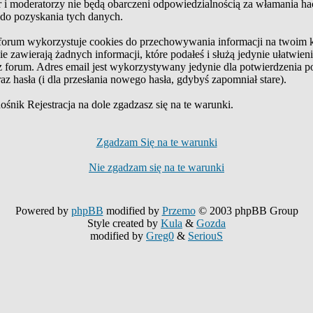
r i moderatorzy nie będą obarczeni odpowiedzialnością za włamania ha
do pozyskania tych danych.
 forum wykorzystuje cookies do przechowywania informacji na twoim 
ie zawierają żadnych informacji, które podałeś i służą jedynie ułatwien
z forum. Adres email jest wykorzystywany jedynie dla potwierdzenia 
raz hasła (i dla przesłania nowego hasła, gdybyś zapomniał stare).
ośnik Rejestracja na dole zgadzasz się na te warunki.
Zgadzam Się na te warunki
Nie zgadzam się na te warunki
Powered by
phpBB
modified by
Przemo
© 2003 phpBB Group
Style created by
Kula
&
Gozda
modified by
Greg0
&
SeriouS