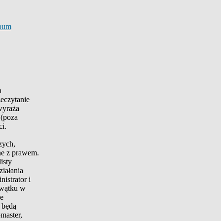
bum
h
zeczytanie
wyraża
 (poza
i.
zych,
ne z prawem.
isty
iałania
istrator i
 wątku w
ie
 będą
master,