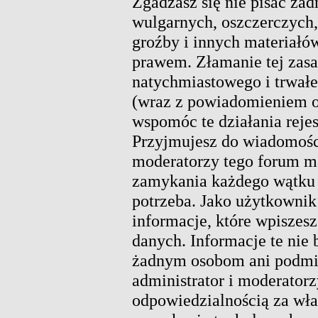
Zgadzasz się nie pisać ża
wulgarnych, oszczerczych,
groźby i innych materiałó
prawem. Złamanie tej zas
natychmiastowego i trwałe
(wraz z powiadomieniem o
wspomóc te działania rejes
Przyjmujesz do wiadomości
moderatorzy tego forum m
zamykania każdego wątku w
potrzeba. Jako użytkownik 
informacje, które wpisze
danych. Informacje te nie
żadnym osobom ani podmio
administrator i moderatorz
odpowiedzialnością za wł