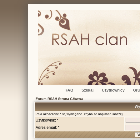
FAQ
Szukaj
Użytkownicy
Gru
Forum RSAH Strona Główna
Wy
Pola oznaczone * są wymagane, chyba że napisano inaczej
Użytkownik: *
Adres email: *