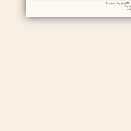
Powered by
phpBB
m
Styl
mod