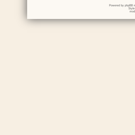
Powered by
phpBB
m
Styl
mod