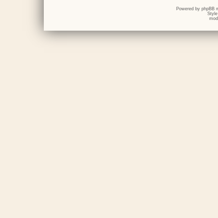
Powered by
phpBB
m
Styl
mod