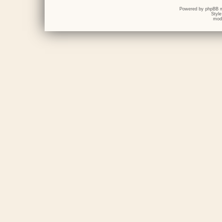
Powered by
phpBB
m
Styl
mod