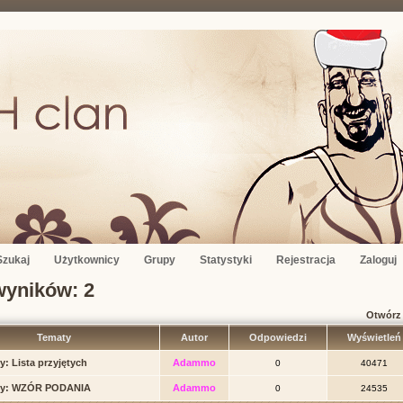
Szukaj
Użytkownicy
Grupy
Statystyki
Rejestracja
Zaloguj
wyników: 2
Otwórz
Tematy
Autor
Odpowiedzi
Wyświetle
y:
Lista przyjętych
Adammo
0
40471
y:
WZÓR PODANIA
Adammo
0
24535