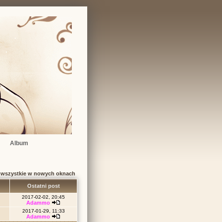
Album
 wszystkie w nowych oknach
ń
Ostatni post
2017-02-02, 20:45
Adammo
2017-01-29, 11:33
Adammo