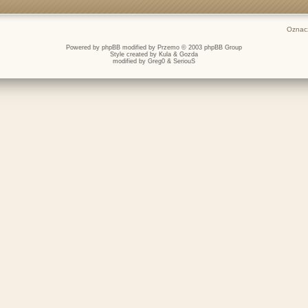
Oznacz
Powered by
phpBB
modified by
Przemo
© 2003 phpBB Group
Style created by
Kula
&
Gozda
modified by
Greg0
&
SeriouS