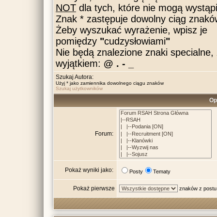
NOT
dla tych, które nie mogą wystąpi
Znak * zastępuje dowolny ciąg znakó
Żeby wyszukać wyrażenie, wpisz je
pomiędzy
"
cudzysłowiami
"
Nie będą znalezione znaki specialne,
wyjątkiem:
@ . - _
Szukaj Autora:
Użyj * jako zamiennika dowolnego ciągu znaków
Szukaj użytkowników
Op
Forum:
Pokaż wyniki jako:
Posty
Tematy
Pokaż pierwsze
znaków z postu