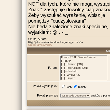
NOT
dla tych, które nie mogą wystąpi
Znak * zastępuje dowolny ciąg znakó
Żeby wyszukać wyrażenie, wpisz je
pomiędzy
"
cudzysłowiami
"
Nie będą znalezione znaki specialne,
wyjątkiem:
@ . - _
Szukaj Autora:
Użyj * jako zamiennika dowolnego ciągu znaków
Szukaj użytkowników
Op
Forum:
Pokaż wyniki jako:
Posty
Tematy
Pokaż pierwsze
znaków z postu