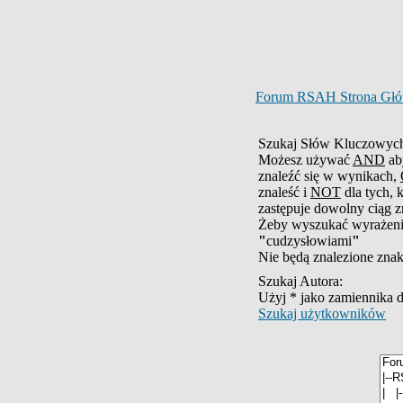
Forum RSAH Strona Gł
Szukaj Słów Kluczowyc
Możesz używać
AND
ab
znaleźć się w wynikach,
znaleść i
NOT
dla tych, 
zastępuje dowolny ciąg 
Żeby wyszukać wyrażeni
"
cudzysłowiami
"
Nie będą znalezione znak
Szukaj Autora:
Użyj * jako zamiennika
Szukaj użytkowników