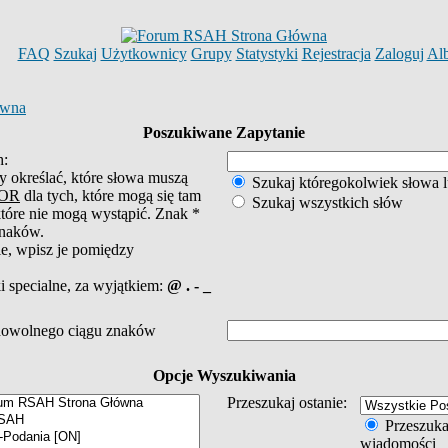
FAQ
Szukaj
Użytkownicy
Grupy
Statystyki
Rejestracja
Zaloguj
Al
ówna
Poszukiwane Zapytanie
h:
y określać, które słowa muszą
Szukaj któregokolwiek słowa 
OR
dla tych, które mogą się tam
Szukaj wszystkich słów
które nie mogą wystąpić. Znak *
znaków.
e, wpisz je pomiędzy
i specialne, za wyjątkiem:
@ . - _
 dowolnego ciągu znaków
Opcje Wyszukiwania
Przeszukaj ostanie:
Przeszukaj 
wiadomości