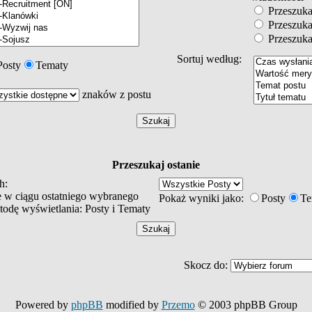
Przeszukaj
Przeszukaj
Przeszukaj
Sortuj według:
Posty
Tematy
znaków z postu
Przeszukaj ostanie
h:
e w ciągu ostatniego wybranego
Pokaż wyniki jako:
Posty
Te
odę wyświetlania: Posty i Tematy
Skocz do:
Powered by
phpBB
modified by
Przemo
© 2003 phpBB Group