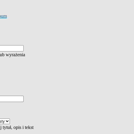
bum
lub wyrażenia
tytuł, opis i tekst