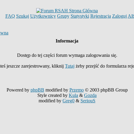
FAQ
Szukaj
Użytkownicy
Grupy
Statystyki
Rejestracja
Zaloguj
Al
ówna
Informacja
Dostęp do tej części forum wymaga zalogowania się.
esteś jeszcze zarejestrowany, kliknij
Tutaj
żeby przejść do formularza rej
Powered by
phpBB
modified by
Przemo
© 2003 phpBB Group
Style created by
Kula
&
Gozda
modified by
Greg0
&
SeriouS