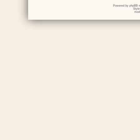
Powered by
phpBB
m
Styl
mod