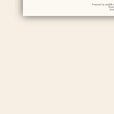
Powered by
phpBB
m
Styl
mod