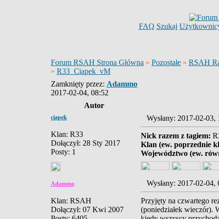
FAQ
Szukaj
Użytkownic
Forum RSAH Strona Główna
»
Pozostałe
»
RSAH Ra
»
R33_Ciapek_vM
Zamknięty przez:
Adammo
2017-02-04, 08:52
Autor
ciapek
Wysłany: 2017-02-03
Klan: R33
Nick razem z tagiem:
R
Dołączył: 28 Sty 2017
Klan (ew. poprzednie k
Posty: 1
Województwo (ew. równ
Wysłany: 2017-02-04
Adammo
Klan: RSAH
Przyjęty na czwartego r
Dołączył: 07 Kwi 2007
(poniedziałek wieczór). 
Posty: 6405
kiedy wszyscy przychod