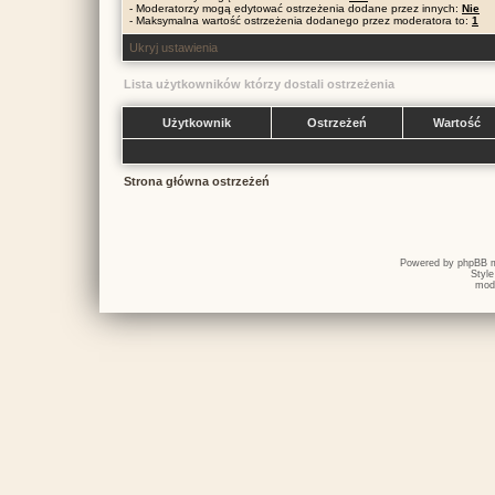
- Moderatorzy mogą edytować ostrzeżenia dodane przez innych:
Nie
- Maksymalna wartość ostrzeżenia dodanego przez moderatora to:
1
Ukryj ustawienia
Lista użytkowników którzy dostali ostrzeżenia
Użytkownik
Ostrzeżeń
Wartość
Strona główna ostrzeżeń
Powered by
phpBB
m
Styl
mod