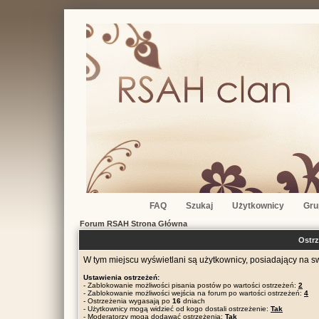
FAQ
Szukaj
Użytkownicy
Gru
Forum RSAH Strona Główna
Ostr
W tym miejscu wyświetlani są użytkownicy, posiadający na s
Ustawienia ostrzeżeń:
- Zablokowanie możliwości pisania postów po wartości ostrzeżeń:
2
- Zablokowanie możliwości wejścia na forum po wartości ostrzeżeń:
4
- Ostrzeżenia wygasają po
16
dniach
- Użytkownicy mogą widzieć od kogo dostali ostrzeżenie:
Tak
- Moderatorzy mogą dodawać ostrzeżenia:
Tak