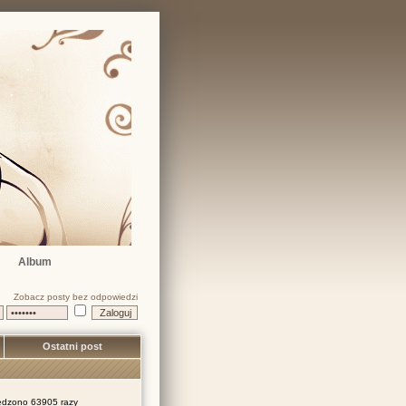
Album
Zobacz posty bez odpowiedzi
Ostatni post
dzono 63905 razy