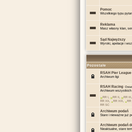
Pomoc
Wszelkiego typu pytan
Reklama
Masz własny klan, serw
Sąd Najwyższy
Wyroki, apelacje i ws
Pozostałe
RSAH Pier League
Archiwum ligi
RSAH Racing
Ostat
Archiwum wszystkich 
RR I
,
RR II
,
RR III
RR XII
,
RR XIII
,
RR 
RR SC
Archiwum podań
Stare i nieważne już 
Archiwum podań d
Nieaktualne, stare te