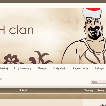
Szukaj
Użytkownicy
Grupy
Statystyki
Rejestracja
Zaloguj
25
RSAH
Tematy
Posty
H
Odwie