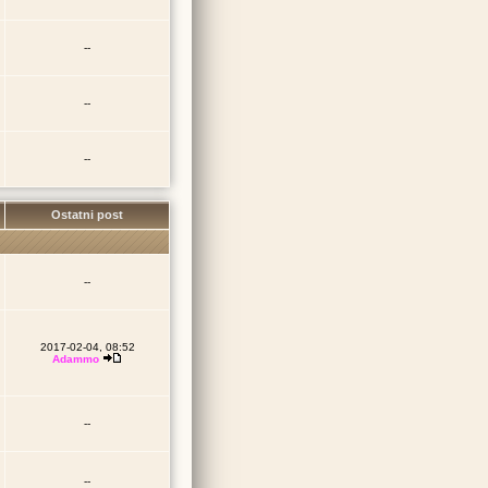
--
--
--
Ostatni post
--
2017-02-04, 08:52
Adammo
--
--