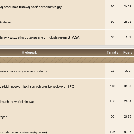
70
2458
wą produkcją filmową bądź screenem z gry
10
2891
 Andreas
58
1501
oblemy - wszystko co związane z multiplayerem GTA:SA
Hydepark
Tematy
Posty
22
333
ortu zawodowego i amatorskiego
113
3539
elkich nowych jak i starych gier konsolowych i PC
156
2034
lmach, nowości kinowe
50
2679
uzyce
196
8796
 (naliczanie postów wyłączone)