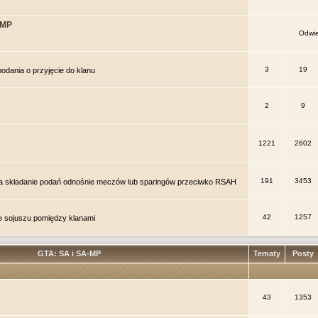
-MP
Odwie
3
19
odania o przyjęcie do klanu
2
9
1221
2602
191
3453
a składanie podań odnośnie meczów lub sparingów przeciwko RSAH
42
1257
e sojuszu pomiędzy klanami
GTA: SA i SA-MP
Tematy
Posty
43
1353