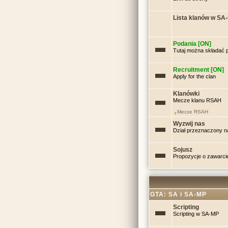
Lista klanów w SA
Podania [ON]
Tutaj można składać p
Recruitment [ON]
Apply for the clan
Klanówki
Mecze klanu RSAH
Mecze RSAH
Wyzwij nas
Dział przeznaczony n
Sojusz
Propozycje o zawarci
GTA: SA i SA-MP
Scripting
Scripting w SA-MP