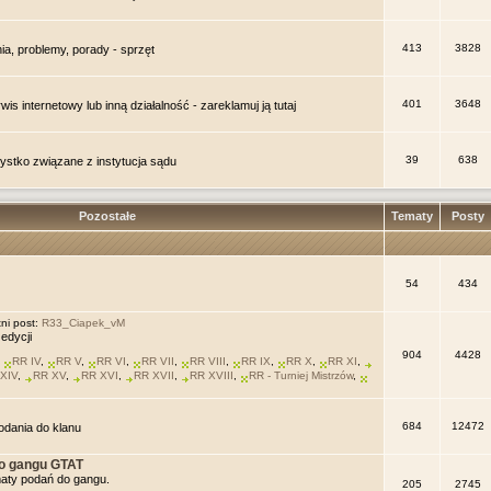
413
3828
ia, problemy, porady - sprzęt
401
3648
is internetowy lub inną działalność - zareklamuj ją tutaj
39
638
zystko związane z instytucja sądu
Pozostałe
Tematy
Posty
54
434
ni post:
R33_Ciapek_vM
edycji
904
4428
,
RR IV
,
RR V
,
RR VI
,
RR VII
,
RR VIII
,
RR IX
,
RR X
,
RR XI
,
XIV
,
RR XV
,
RR XVI
,
RR XVII
,
RR XVIII
,
RR - Turniej Mistrzów
,
684
12472
podania do klanu
o gangu GTAT
maty podań do gangu.
205
2745