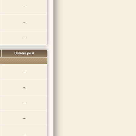
--
--
--
Ostatni post
--
--
--
--
--