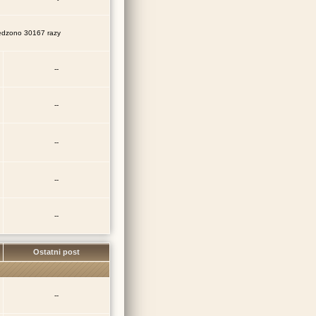
dzono 30167 razy
--
--
--
--
--
Ostatni post
--