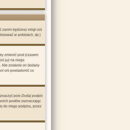
wać zanim będziesz mógł coś
osować w ankietach, itp.
)
Aby zmienić post (czasem
toś już na niego
o. Nie zostanie on dodany
inni oni powiadomić co
aznaczyć pole
Dodaj podpis
swoich postów zaznaczając
u do niego podpisu, przez