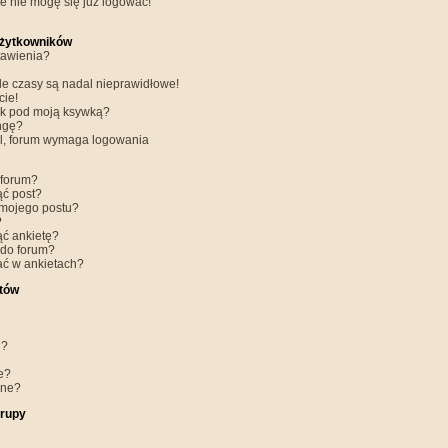
e nie mogę się już logować!
Użytkowników
tawienia?
le czasy są nadal nieprawidłowe!
cie!
ek pod moją ksywką?
ngę?
il, forum wymaga logowania
 forum?
ąć post?
mojego postu?
?
ąć ankietę?
 do forum?
ć w ankietach?
tów
i?
e?
ane?
Grupy