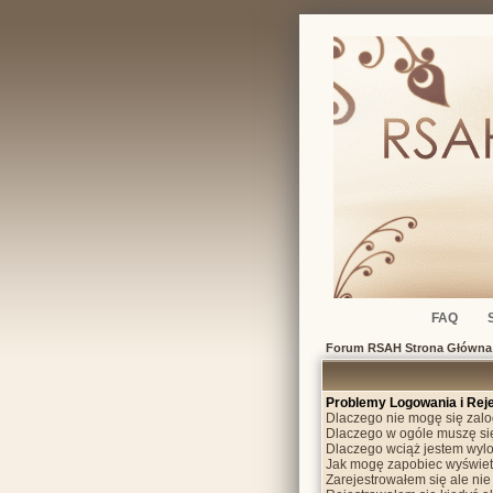
FAQ
Forum RSAH Strona Główna
Problemy Logowania i Reje
Dlaczego nie mogę się zal
Dlaczego w ogóle muszę si
Dlaczego wciąż jestem wy
Jak mogę zapobiec wyświetl
Zarejestrowałem się ale ni