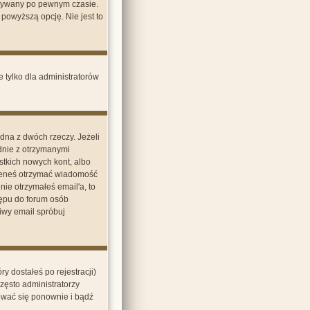
wywany po pewnym czasie.
owyższą opcję. Nie jest to
 tylko dla administratorów
dna z dwóch rzeczy. Jeżeli
dnie z otrzymanymi
stkich nowych kont, albo
nieneś otrzymać wiadomość
nie otrzymałeś email'a, to
tępu do forum osób
iwy email spróbuj
y dostałeś po rejestracji)
zęsto administratorzy
rować się ponownie i bądź