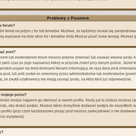
Problemy z Pisaniem
a forum?
edni temat na jedym z for lub tematów. Możliwe, że będziesz musiał się zarejestro
są wypisane na dole stron for i tematów (lista
Możesz pisać nowe tematy, Możesz gł
nąć post?
ratorem lub moderatorem forum możesz jedynie zmieniać lub usuwać własne posty. 
z jakiś czas po jego napisaniu) kliknij w przycisk
zmień
przy danym poście. Jeżeli k
postem pojawi się tekst drobnymi literami informujący, ile razy dany post zmienian
 na post, lub jeśli został on zmieniony przez administratorów lub moderatorów (pow
aj, że zwykli użytkownicy nie mogą usunąć postu, na który ktoś już odpowiedział.
 mojego postu?
ości musisz najpierw go stworzyć w swoim profilu. Kiedy już to zrobisz możesz z
postu, aby dodać podpis. Możesz także domyślnie dodawać podpis do wszystkich 
 profilu (przy czym każdorazowo pisząc post możesz zadecydować o nie dodawani
rzu wysyłania)
ę?