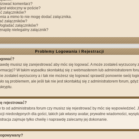
lizować komentarz?
 jest widoczny w poście?
ć załączników?
ia a mimo to nie mogę dodać załącznika.
ać załączników?
/ogladać załączników?
znajdę nielegalny załącznik?
Problemy Logowania i Rejestracji
logować?
awdę musisz się zarejestrować aby móc się logować. A może zostałeś wyrzucony z fo
rmację)? W takim wypadku skontaktuj się z webmasterem lub administratorem fo
 nie zostałeś wyrzucony a i tak nie możesz się logować sprawdź ponownie swój login
sło są problemem, ale jeśli tak nie jest skontaktuj się z administratorem forum, gd
skryptu.
ię rejestrować?
 to od administratora forum czy musisz się rejestrować by móc się wypowiedzieć. J
ji niedostępnych dla gości, takich jak własny avatar, prywatne wiadomości, wysyła
stracja zajmuje tylko chwilę i naprawdę zalecamy jej dokonanie.
ylogowywany?