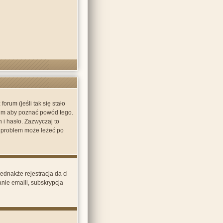
rum (jeśli tak się stało
rum aby poznać powód tego.
 i hasło. Zazwyczaj to
yż problem może leżeć po
ednakże rejestracja da ci
nie emaili, subskrypcja