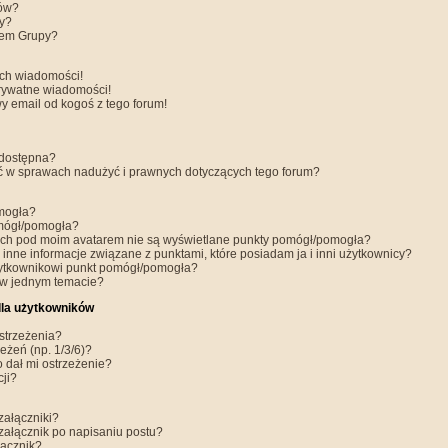
ów?
y?
rem Grupy?
ch wiadomości!
rywatne wiadomości!
y email od kogoś z tego forum!
 dostępna?
ć w sprawach nadużyć i prawnych dotyczących tego forum?
mogła?
mógł/pomogła?
rach pod moim avatarem nie są wyświetlane punkty pomógł/pomogła?
 inne informacje związane z punktami, które posiadam ja i inni użytkownicy?
ytkownikowi punkt pomógł/pomogła?
 w jednym temacie?
dla użytkowników
strzeżenia?
eżeń (np. 1/3/6)?
o dał mi ostrzeżenie?
cji?
załączniki?
ałącznik po napisaniu postu?
łącznik?