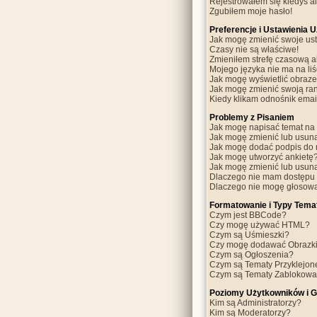
Rejestrowałem się kiedyś al
Zgubiłem moje hasło!
Preferencje i Ustawienia 
Jak mogę zmienić swoje us
Czasy nie są właściwe!
Zmieniłem strefę czasową a
Mojego języka nie ma na liś
Jak mogę wyświetlić obraz
Jak mogę zmienić swoją ra
Kiedy klikam odnośnik ema
Problemy z Pisaniem
Jak mogę napisać temat na
Jak mogę zmienić lub usun
Jak mogę dodać podpis do 
Jak mogę utworzyć ankietę
Jak mogę zmienić lub usun
Dlaczego nie mam dostępu
Dlaczego nie mogę głosowa
Formatowanie i Typy Tema
Czym jest BBCode?
Czy mogę używać HTML?
Czym są Uśmieszki?
Czy mogę dodawać Obrazk
Czym są Ogłoszenia?
Czym są Tematy Przyklejon
Czym są Tematy Zablokow
Poziomy Użytkowników i 
Kim są Administratorzy?
Kim są Moderatorzy?