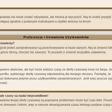
 prawda nie może zostać odzyskane, ale można je wyczyścić. Aby to zrobić przejdź n
postępuj zgodnie z podanymi instrukcjami a szybko wrócisz na forum
Preferencje i Ustawienia Użytkowników
stawienia?
(jeśli jesteś zarejestrowany) są przechowywane w bazie danych. Aby je zmienić kl
 górze strony, chociaż nie zawsze). To pozwoli ci zmienić wszystkie ustawienia.
ewno właściwe, ale być może widzisz czasy ze strefy czasowej innej niż twoja. Jeże
profilu, wybierając strefę czasową odpowiednią dla twojego obszaru. Pamiętaj, że 
ć dokonana jedynie przez użytkowników zarejestrowanych. Jeśli więc jeszcze się 
robić.
ale czasy są nadal nieprawidłowe!
tawienia twojej strefy czasowej są poprawne problemem może być czas letni. Forum
m zimowym i letnim, więc w okresie obowiązywania czasu letniego podane czasy 