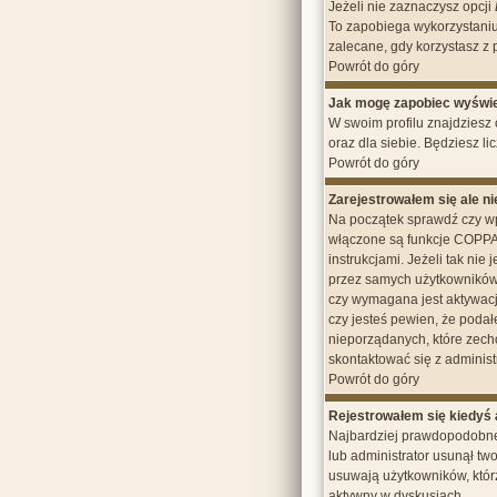
Jeżeli nie zaznaczysz opcji
To zapobiega wykorzystaniu
zalecane, gdy korzystasz z 
Powrót do góry
Jak mogę zapobiec wyświet
W swoim profilu znajdziesz
oraz dla siebie. Będziesz li
Powrót do góry
Zarejestrowałem się ale n
Na początek sprawdź czy wp
włączone są funkcje COPPA 
instrukcjami. Jeżeli tak ni
przez samych użytkowników,
czy wymagana jest aktywacja.
czy jesteś pewien, że poda
nieporządanych, które zech
skontaktować się z administ
Powrót do góry
Rejestrowałem się kiedyś a
Najbardziej prawdopodobne p
lub administrator usunął tw
usuwają użytkowników, którz
aktywny w dyskusjach.