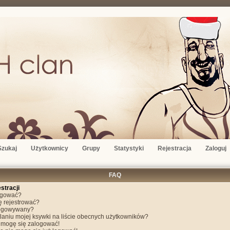
Szukaj
Użytkownicy
Grupy
Statystyki
Rejestracja
Zaloguj
FAQ
stracji
ogować?
ę rejestrować?
logowywany?
aniu mojej ksywki na liście obecnych użytkowników?
e mogę się zalogować!