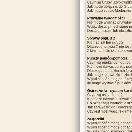
Czym są Grupy Użytkownik
Jak mogę dołączyć do Grup
Jak mogę zostać Moderato
Prywatne Wiadomości
Nie mogę wysyłać prywatny
Wciąż dostaję niechciane p
Dostałem spam lub obraźliw
Sprawy phpBB 2
Kto napisał ten skrypt?
Dlaczego funkcja X nie jest
Z kim mam się skontaktowa
Punkty pomógł/pomogła
Czym są punkty pomógł/po
Kto może dawać punkty po
Dlaczego na niektórych fo
Jak mogę sprawdzić liczbę i
W jaki sposób mogę dać uż
Ile mogę wystawić punktów
Ostrzeżenia - system kar 
Czym są ostrzeżenia?
Kto może dawać i usuwać o
Co oznaczają wartości ostrz
Jak sprawdzić kto i dlaczeg
Czy jest możliwość reklama
Załączniki
W jaki sposób mogę dodać 
W jaki sposób mogę dodać z
W jaki sposób skasować za