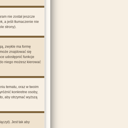
ram nie został jeszcze
, a jeśli tłumaczenie nie
le strony).
gą, zwykle ma formę
m może znajdować się
hce udostępnić funkcje
 i do niego możesz kierować
niu tematu, oraz w twoim
wyróżnić konkretne osoby,
 to, aby otrzymać wyższą
czył). Jest tak aby