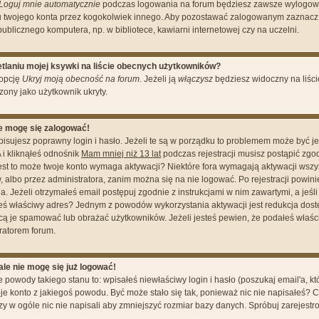
Loguj mnie automatycznie
podczas logowania na forum będziesz zawsze wylogo
 twojego konta przez kogokolwiek innego. Aby pozostawać zalogowanym zaznacz p
publicznego komputera, np. w bibliotece, kawiarni internetowej czy na uczelni.
laniu mojej ksywki na liście obecnych użytkowników?
 opcję
Ukryj moją obecność na forum
. Jeżeli ją
włączysz
będziesz widoczny na liście
czony jako użytkownik ukryty.
ie mogę się zalogować!
isujesz poprawny login i hasło. Jeżeli te są w porządku to problemem może być je
i kliknąłeś odnośnik
Mam mniej niż 13 lat
podczas rejestracji musisz postąpić zgo
e jest to może twoje konto wymaga aktywacji? Niektóre fora wymagają aktywacji wszy
 albo przez administratora, zanim można się na nie logować. Po rejestracji powi
 Jeżeli otrzymałeś email postępuj zgodnie z instrukcjami w nim zawartymi, a jeśli 
łeś właściwy adres? Jednym z powodów wykorzystania aktywacji jest redukcja dos
cą je spamować lub obrażać użytkowników. Jeżeli jesteś pewien, że podałeś właśc
ratorem forum.
le nie mogę się już logować!
owody takiego stanu to: wpisałeś niewłaściwy login i hasło (poszukaj email'a, któr
oje konto z jakiegoś powodu. Być może stało się tak, ponieważ nic nie napisałeś? C
y w ogóle nic nie napisali aby zmniejszyć rozmiar bazy danych. Spróbuj zarejest