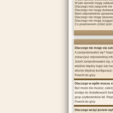
W jaki sposób mogę zaktua
Dlaczego mój załącznik nie
Dlaczego nie mogę dodawa
Mam odpowiednie uprawnien
Dlaczego nie mogę skasow
Dlaczego nie mogę ściągać
Co powinienem zrobić jeśli 
Dlaczego nie mogę się za
A zarejestrowałeś się? Napr
zobaczysz odpowiednią info
Jeżeli zarejestrowałeś się,
właśnie błędny login lub ha
stronie błędnej konfiguracji 
Powrót do góry
Dlaczego w ogóle muszę s
Być może nie musisz, zależy
dostęp do dodatkowych funkc
grup użytkowników itd. Reje
Powrót do góry
Dlaczego wciąż jestem w