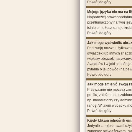
Powrót do góry
Mojego języka nie ma na li
Najbardziej prawdopodobne 
przetłumaczony na twój języ
istnieje możesz sam je zrob
Powrót do góry
Jak mogę wyświetlić obra
Pod twoją nazwą użytkownik
gwiazdek lub innych znaczk
większy obrazek nazywany Av
Avatartów i w jaki sposób je
pytania o jej powód (na pew
Powrót do góry
Jak mogę zmienić swoją r
Przeważnie nie możesz zmie
profilu, zależnie od szablo
np. moderatorzy czy adminis
rangę. W takim wypadku mode
Powrót do góry
Kiedy klikam odnośnik em
Jedynie zarejestrowani uży
zapobiec niewłaściwemu wy