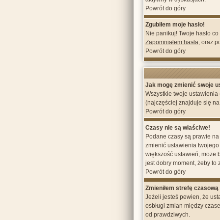
Powrót do góry
Zgubiłem moje hasło!
Nie panikuj! Twoje hasło co
Zapomniałem hasła
, oraz 
Powrót do góry
Jak mogę zmienić swoje u
Wszystkie twoje ustawienia 
(najczęściej znajduje się na
Powrót do góry
Czasy nie są właściwe!
Podane czasy są prawie na p
zmienić ustawienia twojego 
większość ustawień, może by
jest dobry moment, żeby to z
Powrót do góry
Zmieniłem strefę czasową 
Jeżeli jesteś pewien, że us
osbługi zmian między czase
od prawdziwych.