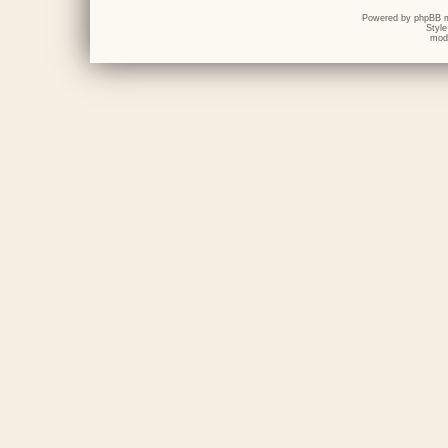
Powered by
phpBB
m
Styl
mod