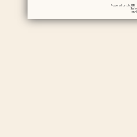
Powered by
phpBB
m
Styl
mod