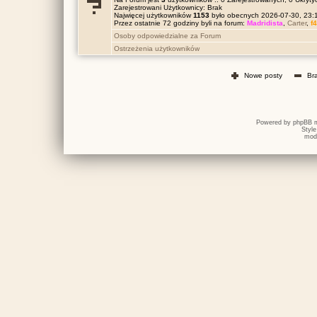
Zarejestrowani Użytkownicy: Brak
Najwięcej użytkowników
1153
było obecnych 2026-07-30, 23
Przez ostatnie 72 godziny byli na forum:
Madridista
,
Carter
,
f
Osoby odpowiedzialne za Forum
Ostrzeżenia użytkowników
Nowe posty
Br
Powered by
phpBB
m
Styl
mod