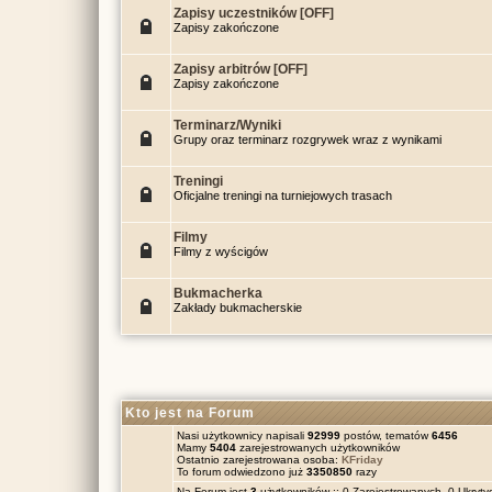
Zapisy uczestników [OFF]
Zapisy zakończone
Zapisy arbitrów [OFF]
Zapisy zakończone
Terminarz/Wyniki
Grupy oraz terminarz rozgrywek wraz z wynikami
Treningi
Oficjalne treningi na turniejowych trasach
Filmy
Filmy z wyścigów
Bukmacherka
Zakłady bukmacherskie
Kto jest na Forum
Nasi użytkownicy napisali
92999
postów, tematów
6456
Mamy
5404
zarejestrowanych użytkowników
Ostatnio zarejestrowana osoba:
KFriday
To forum odwiedzono już
3350850
razy
Na Forum jest
3
użytkowników :: 0 Zarejestrowanych, 0 Ukrytyc