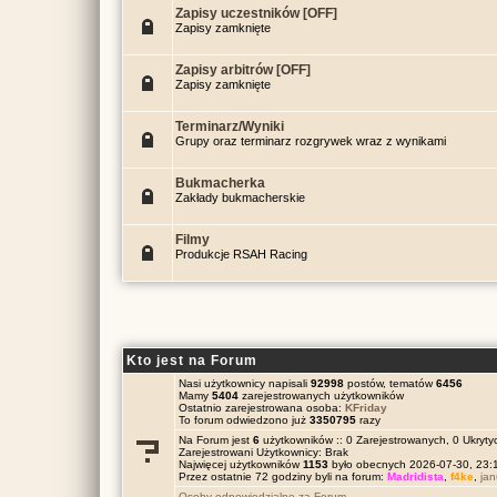
Zapisy uczestników [OFF]
Zapisy zamknięte
Zapisy arbitrów [OFF]
Zapisy zamknięte
Terminarz/Wyniki
Grupy oraz terminarz rozgrywek wraz z wynikami
Bukmacherka
Zakłady bukmacherskie
Filmy
Produkcje RSAH Racing
Kto jest na Forum
Nasi użytkownicy napisali
92998
postów, tematów
6456
Mamy
5404
zarejestrowanych użytkowników
Ostatnio zarejestrowana osoba:
KFriday
To forum odwiedzono już
3350795
razy
Na Forum jest
6
użytkowników :: 0 Zarejestrowanych, 0 Ukrytyc
Zarejestrowani Użytkownicy: Brak
Najwięcej użytkowników
1153
było obecnych 2026-07-30, 23
Przez ostatnie 72 godziny byli na forum:
Madridista
,
f4ke
,
ja
Osoby odpowiedzialne za Forum