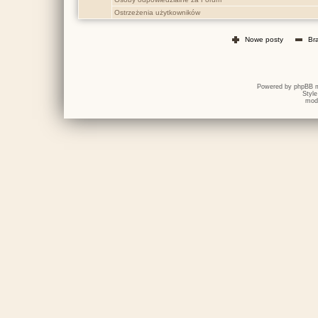
Ostrzeżenia użytkowników
Nowe posty
Br
Powered by
phpBB
m
Styl
mod