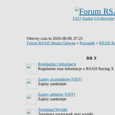
FAQ
Szukaj
Użytkownic
Obecny czas to 2026-08-08, 07:21
Forum RSAH Strona Główna
»
Pozostałe
»
RSAH Ra
RR X
Regulamin i Informacje
Regulamin oraz informacje o RSAH Racing X
Zapisy uczestników [OFF]
Zapisy zamknięte
Zapisy arbitrów [OFF]
Zapisy zamknięte
Terminarz/Wyniki
Terminarz rozgrywek oraz wyniki