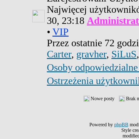
Najwięcej użytkowni
30, 23:18
Administrat
•
VIP
Przez ostatnie 72 godz
Carter
,
gravher
,
SiLuS
Osoby odpowiedzialne
Ostrzeżenia użytkown
Nowe posty
Brak 
Powered by
phpBB
modi
Style cr
modifie