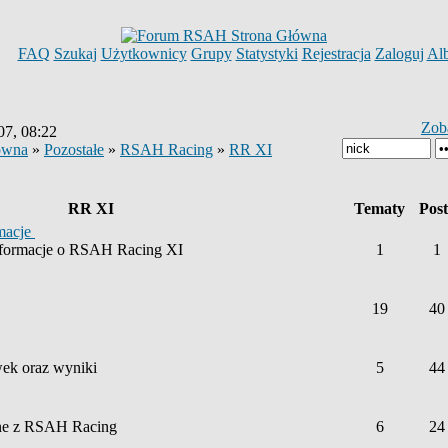
FAQ
Szukaj
Użytkownicy
Grupy
Statystyki
Rejestracja
Zaloguj
Al
Zob
07, 08:22
ówna
»
Pozostałe
»
RSAH Racing
»
RR XI
RR XI
Tematy
Pos
rmacje
nformacje o RSAH Racing XI
1
1
19
40
ek oraz wyniki
5
44
ne z RSAH Racing
6
24