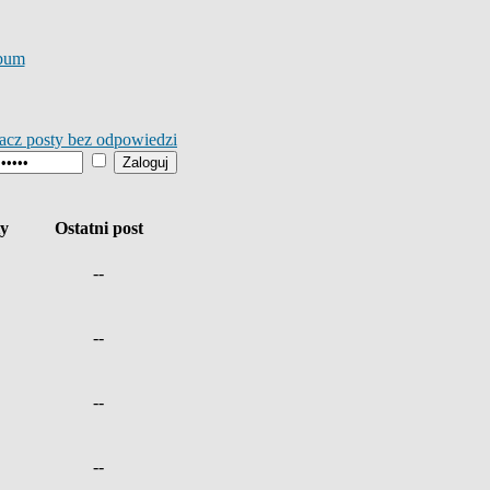
bum
acz posty bez odpowiedzi
ty
Ostatni post
--
--
--
--