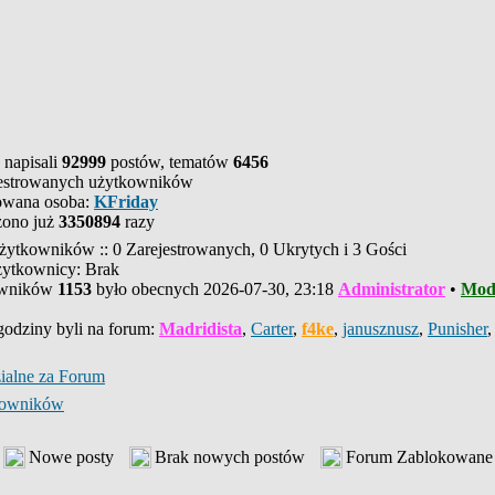
 napisali
92999
postów, tematów
6456
estrowanych użytkowników
rowana osoba:
KFriday
zono już
3350894
razy
żytkowników :: 0 Zarejestrowanych, 0 Ukrytych i 3 Gości
żytkownicy: Brak
owników
1153
było obecnych 2026-07-30, 23:18
Administrator
•
Mod
 godziny byli na forum:
Madridista
,
Carter
,
f4ke
,
janusznusz
,
Punisher
ialne za Forum
tkowników
Nowe posty
Brak nowych postów
Forum Zablokowane