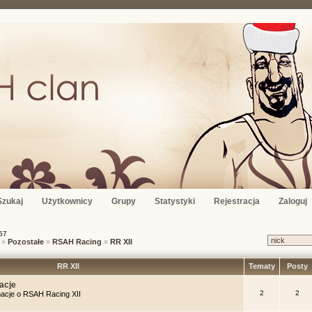
Szukaj
Użytkownicy
Grupy
Statystyki
Rejestracja
Zaloguj
57
»
Pozostałe
»
RSAH Racing
»
RR XII
RR XII
Tematy
Posty
acje
2
2
macje o RSAH Racing XII