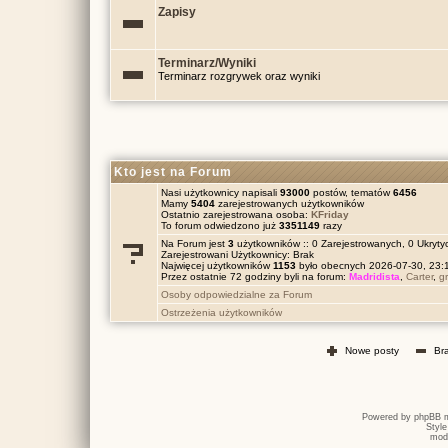
Zapisy
Terminarz/Wyniki
Terminarz rozgrywek oraz wyniki
Kto jest na Forum
Nasi użytkownicy napisali
93000
postów, tematów
6456
Mamy
5404
zarejestrowanych użytkowników
Ostatnio zarejestrowana osoba:
KFriday
To forum odwiedzono już
3351149
razy
Na Forum jest
3
użytkowników :: 0 Zarejestrowanych, 0 Ukrytyc
Zarejestrowani Użytkownicy: Brak
Najwięcej użytkowników
1153
było obecnych 2026-07-30, 23
Przez ostatnie 72 godziny byli na forum:
Madridista
,
Carter
,
g
Osoby odpowiedzialne za Forum
Ostrzeżenia użytkowników
Nowe posty
Br
Powered by
phpBB
m
Styl
mod