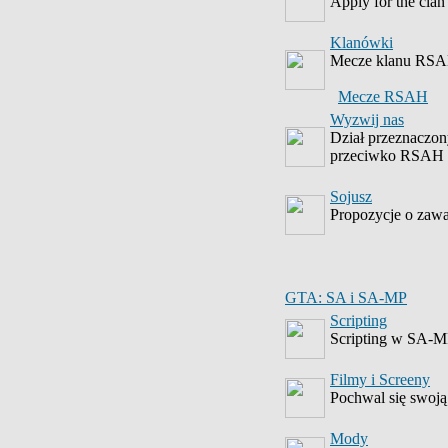
Apply for the clan
Klanówki
Mecze klanu RS
Mecze RSAH
Wyzwij nas
Dział przeznaczon
przeciwko RSAH
Sojusz
Propozycje o zawa
GTA: SA i SA-MP
Scripting
Scripting w SA-
Filmy i Screeny
Pochwal się swoją
Mody