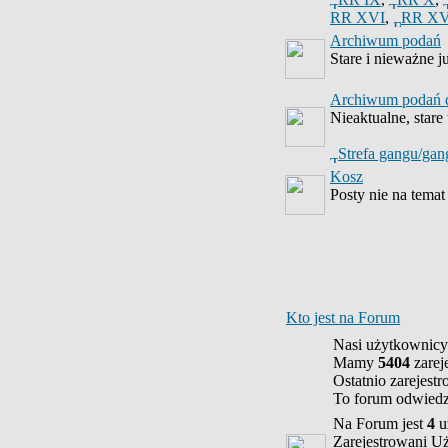
RR XVI
,
RR XV
Archiwum podań
Stare i nieważne j
Archiwum podań 
Nieaktualne, star
Strefa gangu/gan
Kosz
Posty nie na tema
Kto jest na Forum
Nasi użytkownicy
Mamy
5404
zarej
Ostatnio zarejest
To forum odwied
Na Forum jest
4
u
Zarejestrowani U