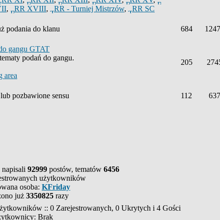
II
,
RR XVIII
,
RR - Turniej Mistrzów
,
RR SC
uż podania do klanu
684
124
do gangu GTAT
e tematy podań do gangu.
205
274
g area
t lub pozbawione sensu
112
63
 napisali
92999
postów, tematów
6456
estrowanych użytkowników
rowana osoba:
KFriday
zono już
3350825
razy
żytkowników :: 0 Zarejestrowanych, 0 Ukrytych i 4 Gości
żytkownicy: Brak