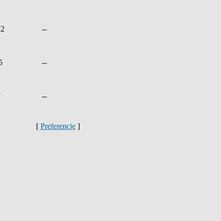
72
--
5
--
7
--
[
Preferencje
]