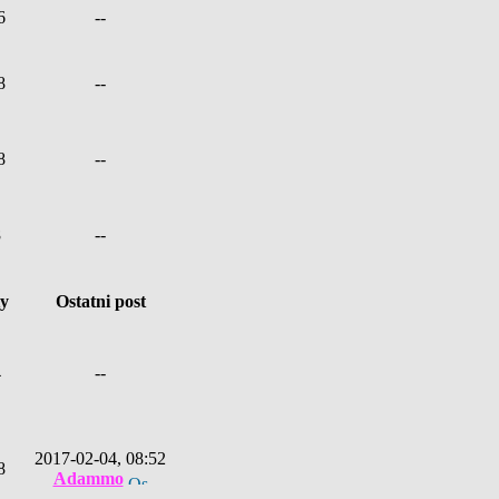
6
--
8
--
8
--
8
--
ty
Ostatni post
4
--
2017-02-04, 08:52
8
Adammo