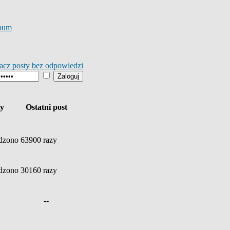
bum
acz posty bez odpowiedzi
ty
Ostatni post
zono 63900 razy
zono 30160 razy
--