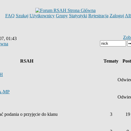
FAQ
Szukaj
Użytkownicy
Grupy
Statystyki
Rejestracja
Zaloguj
Al
Zob
07, 01:43
ówna
RSAH
Tematy
Pos
AH
Odwied
SA-MP
Odwied
ać podania o przyjęcie do klanu
3
19