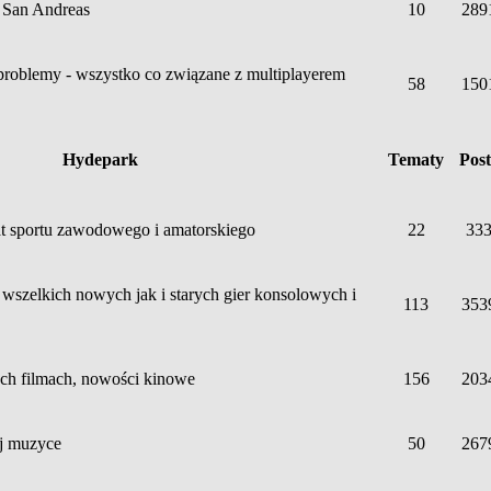
 San Andreas
10
289
 problemy - wszystko co związane z multiplayerem
58
150
Hydepark
Tematy
Pos
 sportu zawodowego i amatorskiego
22
33
 wszelkich nowych jak i starych gier konsolowych i
113
353
h filmach, nowości kinowe
156
203
j muzyce
50
267