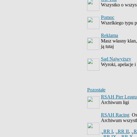
Wszystko o wszyst
Pomoc
Wszelkiego typu py
Reklama
Masz własny klan, 
ją tutaj
Sąd Najwyższy
Wyroki, apelacje i
Pozostałe
RSAH Pier Leagu
Archiwum ligi
RSAH Racing
Ost
Archiwum wszystk
RR I
,
RR II
,
R
RR IX
,
RR X
,