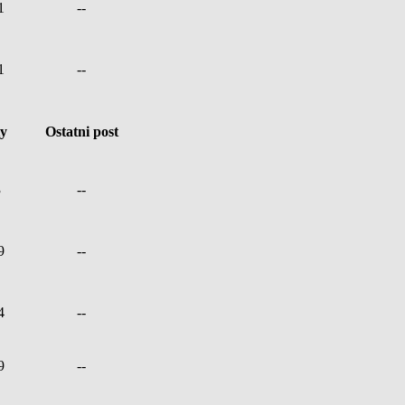
1
--
1
--
ty
Ostatni post
3
--
9
--
4
--
9
--