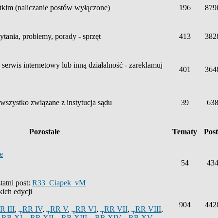
kim (naliczanie postów wyłączone)
196
879
tania, problemy, porady - sprzęt
413
382
serwis internetowy lub inną działalność - zareklamuj
401
364
 wszystko związane z instytucja sądu
39
63
Pozostałe
Tematy
Pos
e
54
43
atni post:
R33_Ciapek_vM
ich edycji
904
442
R III
,
RR IV
,
RR V
,
RR VI
,
RR VII
,
RR VIII
,
RR XI
,
RR XII
,
RR XIII
,
RR XIV
,
RR XV
,