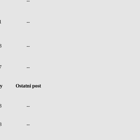
--
1
--
3
--
7
--
ty
Ostatni post
3
--
8
--