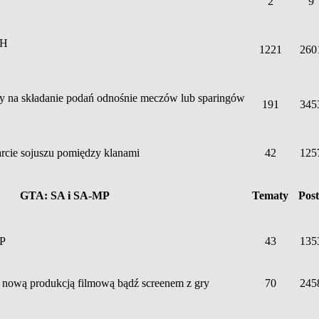
2
9
AH
1221
260
y na składanie podań odnośnie meczów lub sparingów
191
345
rcie sojuszu pomiędzy klanami
42
125
GTA: SA i SA-MP
Tematy
Pos
MP
43
135
 nową produkcją filmową bądź screenem z gry
70
245