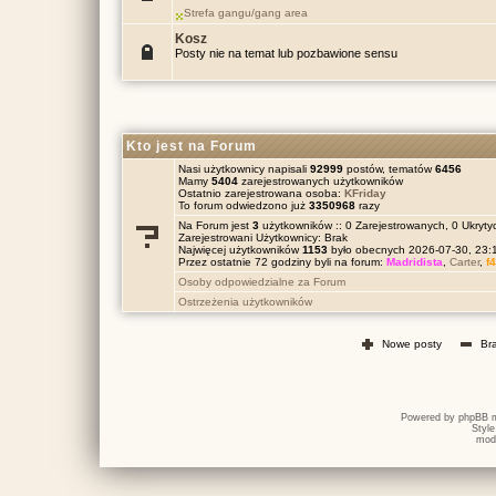
Strefa gangu/gang area
Kosz
Posty nie na temat lub pozbawione sensu
Kto jest na Forum
Nasi użytkownicy napisali
92999
postów, tematów
6456
Mamy
5404
zarejestrowanych użytkowników
Ostatnio zarejestrowana osoba:
KFriday
To forum odwiedzono już
3350968
razy
Na Forum jest
3
użytkowników :: 0 Zarejestrowanych, 0 Ukrytyc
Zarejestrowani Użytkownicy: Brak
Najwięcej użytkowników
1153
było obecnych 2026-07-30, 23
Przez ostatnie 72 godziny byli na forum:
Madridista
,
Carter
,
f
Osoby odpowiedzialne za Forum
Ostrzeżenia użytkowników
Nowe posty
Br
Powered by
phpBB
m
Styl
mod