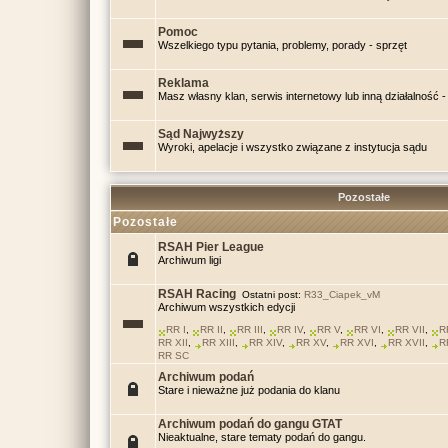
Pomoc
Wszelkiego typu pytania, problemy, porady - sprzęt
Reklama
Masz własny klan, serwis internetowy lub inną działalność - 
Sąd Najwyższy
Wyroki, apelacje i wszystko związane z instytucja sądu
Pozostałe
Pozostałe
RSAH Pier League
Archiwum ligi
RSAH Racing
Ostatni post:
R33_Ciapek_vM
Archiwum wszystkich edycji
RR I
,
RR II
,
RR III
,
RR IV
,
RR V
,
RR VI
,
RR VII
,
R
RR XII
,
RR XIII
,
RR XIV
,
RR XV
,
RR XVI
,
RR XVII
,
R
RR SC
Archiwum podań
Stare i nieważne już podania do klanu
Archiwum podań do gangu GTAT
Nieaktualne, stare tematy podań do gangu.