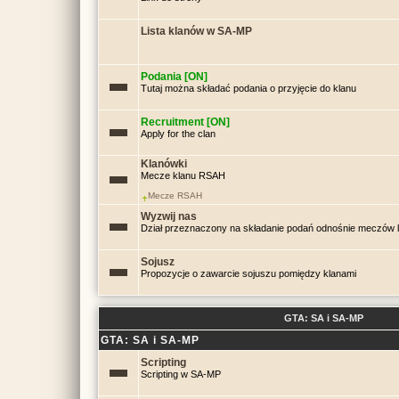
Lista klanów w SA-MP
Podania [ON]
Tutaj można składać podania o przyjęcie do klanu
Recruitment [ON]
Apply for the clan
Klanówki
Mecze klanu RSAH
Mecze RSAH
Wyzwij nas
Dział przeznaczony na składanie podań odnośnie meczów
Sojusz
Propozycje o zawarcie sojuszu pomiędzy klanami
GTA: SA i SA-MP
GTA: SA i SA-MP
Scripting
Scripting w SA-MP