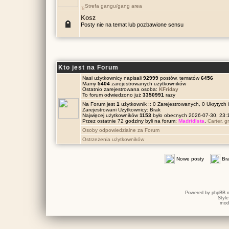
Strefa gangu/gang area
Kosz
Posty nie na temat lub pozbawione sensu
Kto jest na Forum
Nasi użytkownicy napisali
92999
postów, tematów
6456
Mamy
5404
zarejestrowanych użytkowników
Ostatnio zarejestrowana osoba:
KFriday
To forum odwiedzono już
3350991
razy
Na Forum jest
1
użytkownik :: 0 Zarejestrowanych, 0 Ukrytych 
Zarejestrowani Użytkownicy: Brak
Najwięcej użytkowników
1153
było obecnych 2026-07-30, 23
Przez ostatnie 72 godziny byli na forum:
Madridista
,
Carter
,
g
Osoby odpowiedzialne za Forum
Ostrzeżenia użytkowników
Nowe posty
Br
Powered by
phpBB
m
Styl
mod