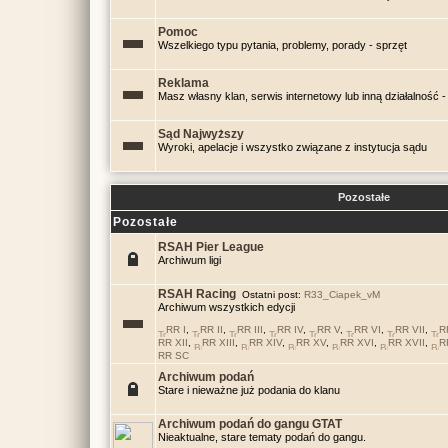
Pomoc
Wszelkiego typu pytania, problemy, porady - sprzęt
Reklama
Masz własny klan, serwis internetowy lub inną działalność - 
Sąd Najwyższy
Wyroki, apelacje i wszystko związane z instytucja sądu
Pozostałe
Pozostałe
RSAH Pier League
Archiwum ligi
RSAH Racing
Ostatni post:
R33_Ciapek_vM
Archiwum wszystkich edycji
RR I
,
RR II
,
RR III
,
RR IV
,
RR V
,
RR VI
,
RR VII
,
R
RR XII
,
RR XIII
,
RR XIV
,
RR XV
,
RR XVI
,
RR XVII
,
R
RR SC
Archiwum podań
Stare i nieważne już podania do klanu
Archiwum podań do gangu GTAT
Nieaktualne, stare tematy podań do gangu.