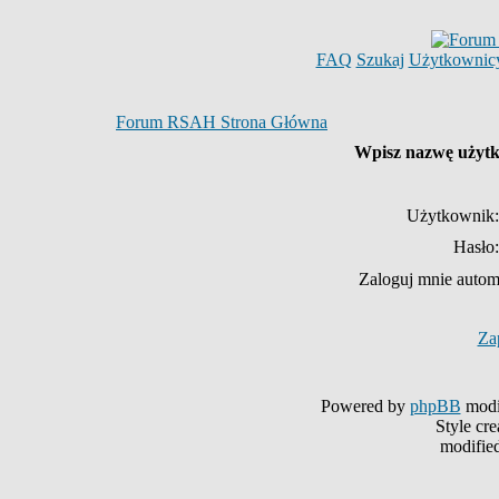
FAQ
Szukaj
Użytkownic
Forum RSAH Strona Główna
Wpisz nazwę użytko
Użytkownik:
Hasło:
Zaloguj mnie autom
Za
Powered by
phpBB
modi
Style cr
modifie