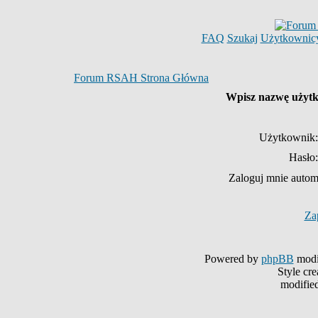
FAQ
Szukaj
Użytkownic
Forum RSAH Strona Główna
Wpisz nazwę użytko
Użytkownik:
Hasło:
Zaloguj mnie autom
Za
Powered by
phpBB
modi
Style cr
modifie