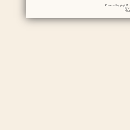
Powered by
phpBB
m
Styl
mod