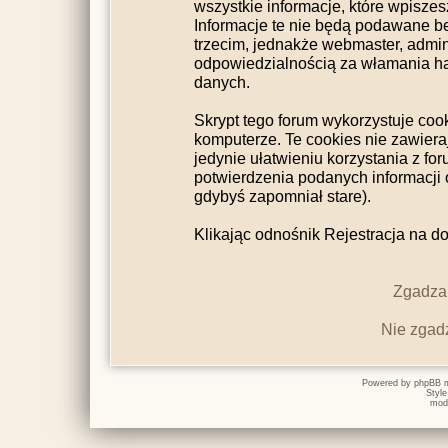
wszystkie informacje, które wpisz
Informacje te nie będą podawane 
trzecim, jednakże webmaster, admini
odpowiedzialnością za włamania h
danych.
Skrypt tego forum wykorzystuje coo
komputerze. Te cookies nie zawieraj
jedynie ułatwieniu korzystania z fo
potwierdzenia podanych informacji o
gdybyś zapomniał stare).
Klikając odnośnik Rejestracja na do
Zgadzam
Nie zgad
Powered by
phpBB
m
Styl
mod