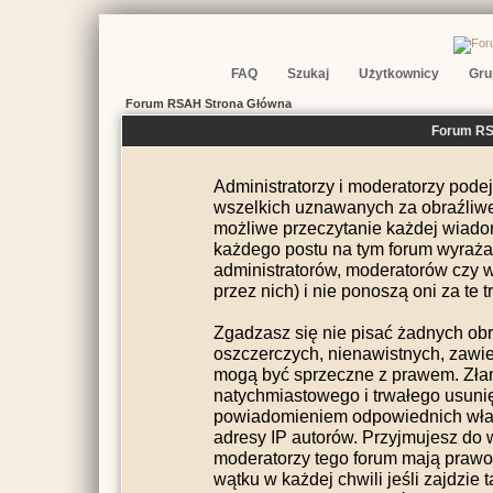
FAQ
Szukaj
Użytkownicy
Gru
Forum RSAH Strona Główna
Forum RSA
Administratorzy i moderatorzy pode
wszelkich uznawanych za obraźliwe 
możliwe przeczytanie każdej wiado
każdego postu na tym forum wyraża p
administratorów, moderatorów czy
przez nich) i nie ponoszą oni za te 
Zgadzasz się nie pisać żadnych ob
oszczerczych, nienawistnych, zawier
mogą być sprzeczne z prawem. Zła
natychmiastowego i trwałego usunię
powiadomieniem odpowiednich wład
adresy IP autorów. Przyjmujesz do 
moderatorzy tego forum mają praw
wątku w każdej chwili jeśli zajdzie