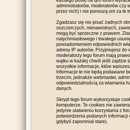
każdego postu na tym forum wyraża p
administratorów, moderatorów czy
przez nich) i nie ponoszą oni za te 
Zgadzasz się nie pisać żadnych ob
oszczerczych, nienawistnych, zawier
mogą być sprzeczne z prawem. Zła
natychmiastowego i trwałego usunię
powiadomieniem odpowiednich wład
adresy IP autorów. Przyjmujesz do 
moderatorzy tego forum mają praw
wątku w każdej chwili jeśli zajdzie
wszystkie informacje, które wpisz
Informacje te nie będą podawane 
trzecim, jednakże webmaster, admini
odpowiedzialnością za włamania h
danych.
Skrypt tego forum wykorzystuje coo
komputerze. Te cookies nie zawieraj
jedynie ułatwieniu korzystania z fo
potwierdzenia podanych informacji o
gdybyś zapomniał stare).