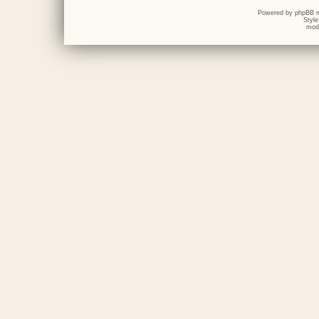
Powered by
phpBB
m
Styl
mod