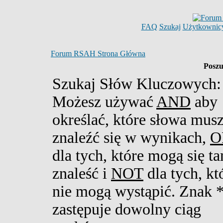
FAQ
Szukaj
Użytkownic
Forum RSAH Strona Główna
Poszu
Szukaj Słów Kluczowych:
Możesz używać
AND
aby
określać, które słowa mus
znaleźć się w wynikach,
O
dla tych, które mogą się t
znaleść i
NOT
dla tych, kt
nie mogą wystąpić. Znak 
zastępuje dowolny ciąg