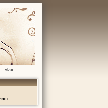
Album
yjnego.