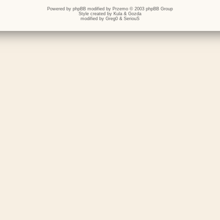
Powered by
phpBB
modified by
Przemo
© 2003 phpBB Group
Style created by
Kula
&
Gozda
modified by
Greg0
&
SeriouS